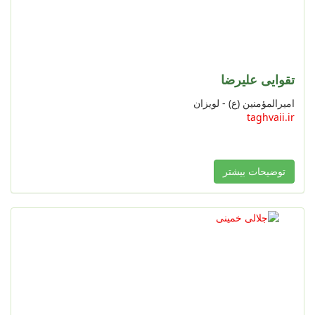
تقوایی علیرضا
امیرالمؤمنین (ع) - لویزان
taghvaii.ir
توضیحات بیشتر