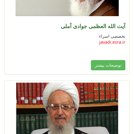
آیت الله العظمی جوادی آملی
تخصصی اسراء
javadi.esra.ir
توضیحات بیشتر