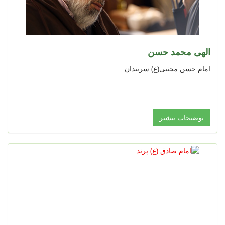
الهی محمد حسن
امام حسن مجتبی(ع) سربندان
توضیحات بیشتر