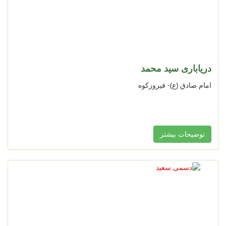
دریاباری سید محمد
امام صادق (ع)- فیروزکوه
توضیحات بیشتر