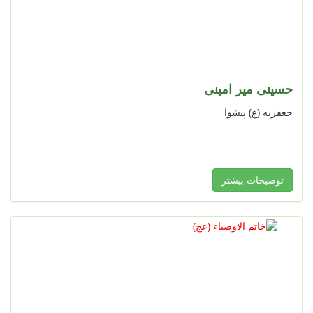
حسینی میر امینی
جعفریه (ع) پیشوا
توضیحات بیشتر