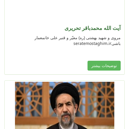
آیت الله محمدباقر تحریری
مروی و شهید بهشتی (ره) معیّر و قنبر علی خانمعمار
باشیseratemostaghim.ir
توضیحات بیشتر