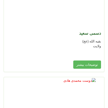
دسمی سعید
بقیه الله (عج)
ولایت
توضیحات بیشتر