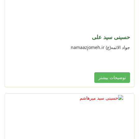
حسینی سید علی
جواد الائمه(ع) namaazjomeh.ir
توضیحات بیشتر