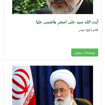
آیت الله سید علی اصغر هاشمی علیا
قائم (عج) چیذر
توضیحات بیشتر