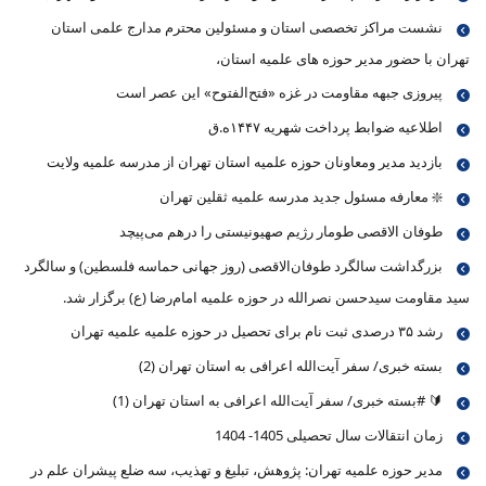
نشست مراکز تخصصی استان و مسئولین محترم مدارج علمی استان
تهران با حضور مدیر حوزه های علمیه استان،
پیروزی جبهه مقاومت در غزه «فتح‌الفتوح» این عصر است
اطلاعیه ضوابط پرداخت شهریه ۱۴۴۷ه.ق
بازدید مدیر ومعاونان حوزه علمیه استان تهران از مدرسه علمیه ولایت
❇️ معارفه مسئول جدید مدرسه علمیه ثقلین تهران
طوفان الاقصی طومار رژیم صهیونیستی را درهم می‌پیچد
بزرگداشت سالگرد طوفان‌الاقصی (روز جهانی حماسه فلسطین) و سالگرد
سید مقاومت سیدحسن نصرالله در حوزه علمیه امام‌رضا (ع) برگزار شد.
رشد ۳۵ درصدی ثبت نام برای تحصیل در حوزه علمیه علمیه تهران
بسته خبری/ سفر آیت‌الله اعرافی به استان تهران (2)
🔰 #بسته خبری/ سفر آیت‌الله اعرافی به استان تهران (1)
زمان انتقالات سال تحصیلی 1405- 1404
مدیر حوزه علمیه تهران: پژوهش، تبلیغ و تهذیب، سه ضلع پیشران علم در