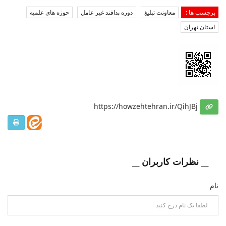
برچسب ها :
معاونت تبلیغ
دوره پدافند غیر عامل
حوزه های علمیه
استان تهران
https://howzehtehran.ir/QihJBj
__ نظرات کاربران __
نام