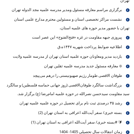
تهران
برگزاری مراسم معارفه مسئول ومدیر مدرسه علمیه مجد الدوله تهران
نشست مراکز تخصصی استان و مسئولین محترم مدارج علمی استان
تهران با حضور مدیر حوزه های علمیه استان،
پیروزی جبهه مقاومت در غزه «فتح‌الفتوح» این عصر است
اطلاعیه ضوابط پرداخت شهریه ۱۴۴۷ه.ق
بازدید مدیر ومعاونان حوزه علمیه استان تهران از مدرسه علمیه ولایت
❇️ معارفه مسئول جدید مدرسه علمیه ثقلین تهران
طوفان الاقصی طومار رژیم صهیونیستی را درهم می‌پیچد
بزرگداشت سالگرد طوفان‌الاقصی (روز جهانی حماسه فلسطین) و سالگرد
سید مقاومت سیدحسن نصرالله در حوزه علمیه امام‌رضا (ع) برگزار شد.
رشد ۳۵ درصدی ثبت نام برای تحصیل در حوزه علمیه علمیه تهران
بسته خبری/ سفر آیت‌الله اعرافی به استان تهران (2)
🔰 #بسته خبری/ سفر آیت‌الله اعرافی به استان تهران (1)
زمان انتقالات سال تحصیلی 1405- 1404