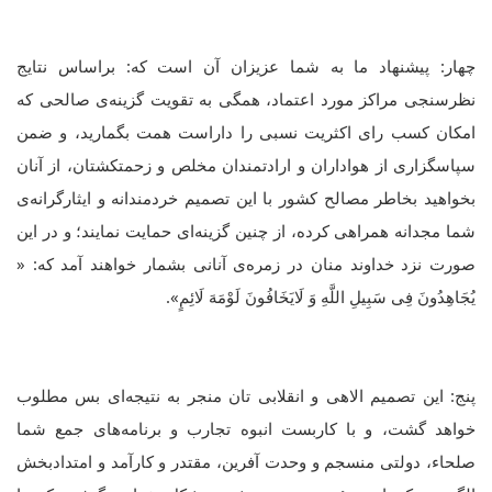
چهار: پیشنهاد ما به شما عزیزان آن است که: براساس نتایج
نظرسنجی مراکز مورد اعتماد، همگی به تقویت گزینه‌ی صالحی که
امکان کسب رای اکثریت نسبی را داراست همت بگمارید، و ضمن
سپاسگزاری از هواداران و ارادتمندان مخلص و زحمتکشتان، از آنان
بخواهید بخاطر مصالح کشور با این تصمیم خردمندانه و ایثارگرانه‌ی
شما مجدانه همراهی کرده، از چنین گزینه‌ای حمایت نمایند؛ و در این
صورت نزد خداوند منان در زمره‌ی آنانی بشمار خواهند آمد که: «
یُجَاهِدُونَ فِی سَبِیلِ اللَّهِ وَ لَایَخَافُونَ لَوْمَهَ لَائِمٍ».
پنج: این تصمیم الاهی و انقلابی تان منجر به نتیجه‌ای بس مطلوب
خواهد گشت، و با کاربست انبوه تجارب و برنامه‌های جمع شما
صلحاء، دولتی منسجم و وحدت آفرین، مقتدر و کارآمد و امتدادبخش