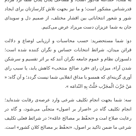
قدرشناس مشکور است؛ و ما نیز بجهت تلاش کارسازتان برای ایجاد
شور و شعور انتخاباتی بین اقشار مختلف، از صمیم دل و سویدای
جان به شما عزیزان دست مریزاد عرض می‌کنیم.
دو: شما مستحضرید: حسب محاسبات و ارزیابی اوضاع و دلالت
قرائن میدان، شرائط انتخابات حساس و نگران کننده شده است؛
دلسوزان نظام و عموم جامعه نگران آنند که بر اثر تقسیم و سرشکن
شدن آراء، میزان رای «فرد صالح منتخب» کاهش یابد، یا سبب رای
آوری گزینه‌ای که همسو با مذاق انقلابی شما نیست گردد؛ و آن گاه: «
مَنْ جَرَّبَ الْمجَرَّب حَلِّتْ‌ بِهِ النّدامَه ».
سه: شما بجهت انجام تکلیف شرعی وارد عرصه‌ی رقابت شده‌اید؛
انجام تکلیف گاه در «اصرار بر اصول» متجلّی می‌شود، و گاه در
رعایت صلاح امت و «تحفّظ بر مصالح عامّه»؛ در شرائط فعلی تکلیف
شرعی ما ضمن تاکید بر اصول، «تحفّظ بر مصالح کلان کشور» است.