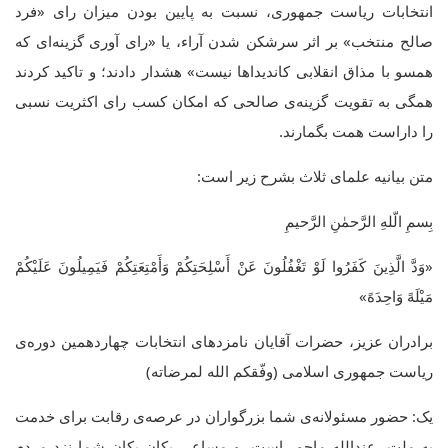
انتخابات ریاست جمهوری، نسبت به پایین بودن میزان رای «فرد
صالح منتخب» بر اثر سرشکن شدن آراء، یا «رای آوری گزینه‌ای که
همسو با مذاق انقلابی کاندیداها نیست» هشدار دادند؛ و تاکید کردند
همگی به تقویت گزینه‌ی صالحی که امکان کسب رای اکثریت نسبی
را داراست همت بگمارند.
متن بیانیه علمای ثلاث بشرح زیر است:
بِسمِ الّلهِ الرَّحمٰنِ الرَّحیمِ
«وَدَّ الَّذِینَ کَفَرُوا لَوْ تَغْفُلُونَ عَنْ أَسْلِحَتِکُمْ وَأَمْتِعَتِکُمْ فَیَمِیلُونَ عَلَیْکُمْ
مَیْلَهً وَاحِدَهً»
برادران عزیز، حضرات آقایان نامزدهای انتخابات چهاردهمین دوره‌ی
ریاست جمهوری اسلامی (وفّقکم الله لمرضاته)
یک: حضور مسئولانه‌ی شما بزرگواران در عرصه‌ی رقابت برای خدمت
به ملت، عندالله ماجور است، و مساعی یکان یکان شما نزد مردم