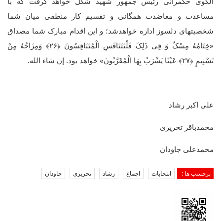
الگوی حکمرانی رئیس جمهور شهید شکل خواهد گرفت که با
مساعدت و معاضدت همگانی و تقسیم کار منطقی میان شما
شخصیتهای دلسوز اداره خواهدشد؛ و این اقدام مبارک شما مصداق
«خِتَامُهُ مِسْکٌ وَ فِی ذَلِکَ فَلْیَتَنَافَسِ الْمُتَنَافِسُونَ ﴿۲۶﴾ وَمِزَاجُهُ مِنْ
تَسْنِیمٍ ﴿۲۷﴾ عَیْنًا یَشْرَبُ بِهَا الْمُقَرَّبُونَ» خواهد بود. إن شاء الله.
علی اکبر رشاد
محمدباقر تحریری
محمدعلی جاودان
برچسب ها :
انتخابات
اجماع
رشاد
تحریری
جاودان