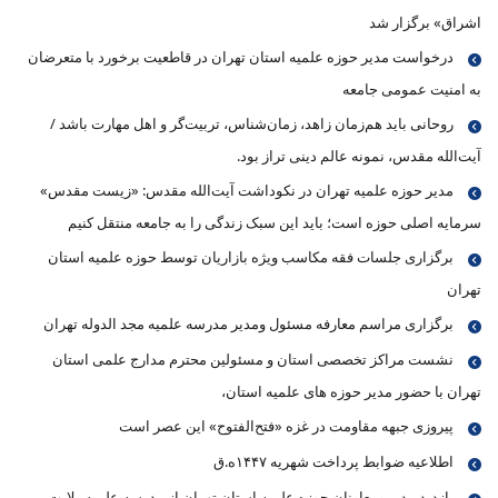
اشراق» برگزار شد
درخواست مدیر حوزه علمیه استان تهران در قاطعیت برخورد با متعرضان
به امنیت عمومی جامعه
روحانی باید هم‌زمان زاهد، زمان‌شناس، تربیت‌گر و اهل مهارت باشد /
آیت‌الله مقدس، نمونه عالم دینی تراز بود.
مدیر حوزه علمیه تهران در نکوداشت آیت‌الله مقدس: «زیست مقدس»
سرمایه اصلی حوزه است؛ باید این سبک زندگی را به جامعه منتقل کنیم
برگزاری جلسات فقه مکاسب ویژه بازاریان توسط حوزه علمیه استان
تهران
برگزاری مراسم معارفه مسئول ومدیر مدرسه علمیه مجد الدوله تهران
نشست مراکز تخصصی استان و مسئولین محترم مدارج علمی استان
تهران با حضور مدیر حوزه های علمیه استان،
پیروزی جبهه مقاومت در غزه «فتح‌الفتوح» این عصر است
اطلاعیه ضوابط پرداخت شهریه ۱۴۴۷ه.ق
بازدید مدیر ومعاونان حوزه علمیه استان تهران از مدرسه علمیه ولایت