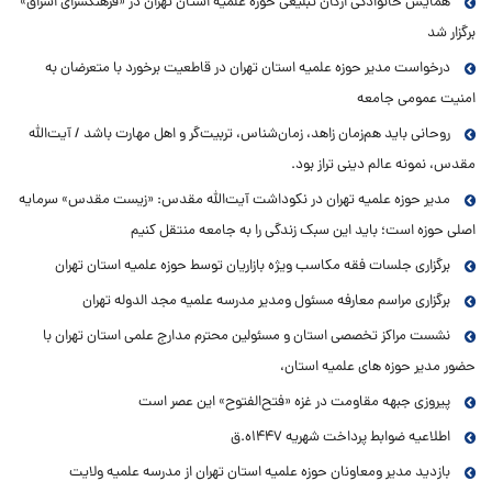
همایش خانوادگی ارکان تبلیغی حوزه علمیه استان تهران در «فرهنگسرای اشراق»
برگزار شد
درخواست مدیر حوزه علمیه استان تهران در قاطعیت برخورد با متعرضان به
امنیت عمومی جامعه
روحانی باید هم‌زمان زاهد، زمان‌شناس، تربیت‌گر و اهل مهارت باشد / آیت‌الله
مقدس، نمونه عالم دینی تراز بود.
مدیر حوزه علمیه تهران در نکوداشت آیت‌الله مقدس: «زیست مقدس» سرمایه
اصلی حوزه است؛ باید این سبک زندگی را به جامعه منتقل کنیم
برگزاری جلسات فقه مکاسب ویژه بازاریان توسط حوزه علمیه استان تهران
برگزاری مراسم معارفه مسئول ومدیر مدرسه علمیه مجد الدوله تهران
نشست مراکز تخصصی استان و مسئولین محترم مدارج علمی استان تهران با
حضور مدیر حوزه های علمیه استان،
پیروزی جبهه مقاومت در غزه «فتح‌الفتوح» این عصر است
اطلاعیه ضوابط پرداخت شهریه ۱۴۴۷ه.ق
بازدید مدیر ومعاونان حوزه علمیه استان تهران از مدرسه علمیه ولایت