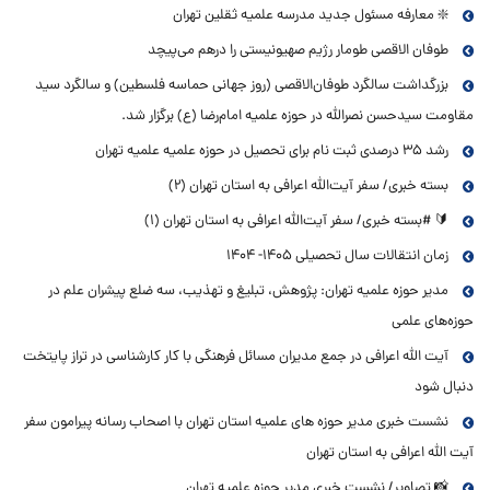
❇️ معارفه مسئول جدید مدرسه علمیه ثقلین تهران
طوفان الاقصی طومار رژیم صهیونیستی را درهم می‌پیچد
بزرگداشت سالگرد طوفان‌الاقصی (روز جهانی حماسه فلسطین) و سالگرد سید
مقاومت سیدحسن نصرالله در حوزه علمیه امام‌رضا (ع) برگزار شد.
رشد ۳۵ درصدی ثبت نام برای تحصیل در حوزه علمیه علمیه تهران
بسته خبری/ سفر آیت‌الله اعرافی به استان تهران (2)
🔰 #بسته خبری/ سفر آیت‌الله اعرافی به استان تهران (1)
زمان انتقالات سال تحصیلی 1405- 1404
مدیر حوزه علمیه تهران: پژوهش، تبلیغ و تهذیب، سه ضلع پیشران علم در
حوزه‌های علمی
آیت الله اعرافی در جمع مدیران مسائل فرهنگی با کار کارشناسی در تراز پایتخت
دنبال شود
نشست خبری مدیر حوزه های علمیه استان تهران با اصحاب رسانه پیرامون سفر
آیت الله اعرافی به استان تهران
📸 تصاویر/ نشست خبری مدیر حوزه علمیه تهران