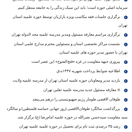
سرمایه اصلی حوزه است؛ باید این سبک زندگی را به جامعه منتقل کنیم
برگزاری جلسات فقه مکاسب ویژه بازاریان توسط حوزه علمیه استان
تهران
برگزاری مراسم معارفه مسئول ومدیر مدرسه علمیه مجد الدوله تهران
نشست مراکز تخصصی استان و مسئولین محترم مدارج علمی استان
تهران با حضور مدیر حوزه های علمیه استان،
پیروزی جبهه مقاومت در غزه «فتح‌الفتوح» این عصر است
اطلاعیه ضوابط پرداخت شهریه ۱۴۴۷ه.ق
بازدید مدیر ومعاونان حوزه علمیه استان تهران از مدرسه علمیه ولایت
❇️ معارفه مسئول جدید مدرسه علمیه ثقلین تهران
طوفان الاقصی طومار رژیم صهیونیستی را درهم می‌پیچد
بزرگداشت سالگرد طوفان‌الاقصی (روز جهانی حماسه فلسطین) و سالگرد
سید مقاومت سیدحسن نصرالله در حوزه علمیه امام‌رضا (ع) برگزار شد.
رشد ۳۵ درصدی ثبت نام برای تحصیل در حوزه علمیه علمیه تهران